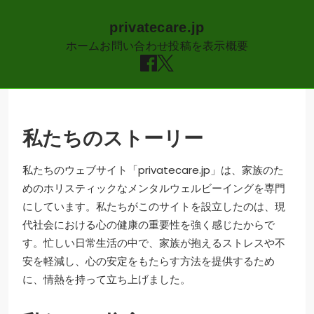
privatecare.jp
ホーム
お問い合わせ
投稿を表示
概要
Skip
to
content
私たちのストーリー
私たちのウェブサイト「privatecare.jp」は、家族のた
めのホリスティックなメンタルウェルビーイングを専門
にしています。私たちがこのサイトを設立したのは、現
代社会における心の健康の重要性を強く感じたからで
す。忙しい日常生活の中で、家族が抱えるストレスや不
安を軽減し、心の安定をもたらす方法を提供するため
に、情熱を持って立ち上げました。