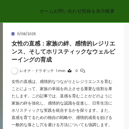
ホーム
お問い合わせ
投稿を表示
概要
11/08/2025
女性の直感：家族の絆、感情的レジリエ
ンス、そしてホリスティックなウェルビ
ーイングの育成
レオナ・ドラギッチ
1 min
0
女性の直感は、感情的なつながりとレジリエンスを育む
ことによって、家族の幸福を向上させる重要な役割を果
たします。この記事では、直感を育むことがどのように
家族の絆を強化し、感情的な認識を促進し、日常生活に
ホリスティックな実践を統合するかを探ります。また、
直感を育てるための独自の戦略や、感情的成長を妨げる
一般的な落とし穴を避ける方法についても強調します。