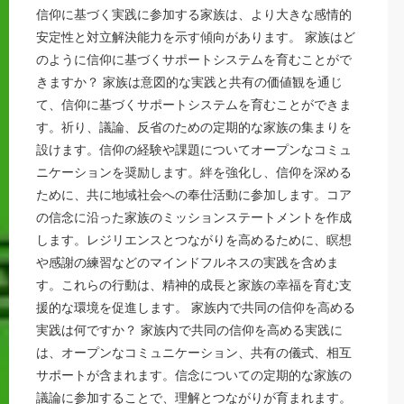
信仰に基づく実践に参加する家族は、より大きな感情的
安定性と対立解決能力を示す傾向があります。 家族はど
のように信仰に基づくサポートシステムを育むことがで
きますか？ 家族は意図的な実践と共有の価値観を通じ
て、信仰に基づくサポートシステムを育むことができま
す。祈り、議論、反省のための定期的な家族の集まりを
設けます。信仰の経験や課題についてオープンなコミュ
ニケーションを奨励します。絆を強化し、信仰を深める
ために、共に地域社会への奉仕活動に参加します。コア
の信念に沿った家族のミッションステートメントを作成
します。レジリエンスとつながりを高めるために、瞑想
や感謝の練習などのマインドフルネスの実践を含めま
す。これらの行動は、精神的成長と家族の幸福を育む支
援的な環境を促進します。 家族内で共同の信仰を高める
実践は何ですか？ 家族内で共同の信仰を高める実践に
は、オープンなコミュニケーション、共有の儀式、相互
サポートが含まれます。信念についての定期的な家族の
議論に参加することで、理解とつながりが育まれます。