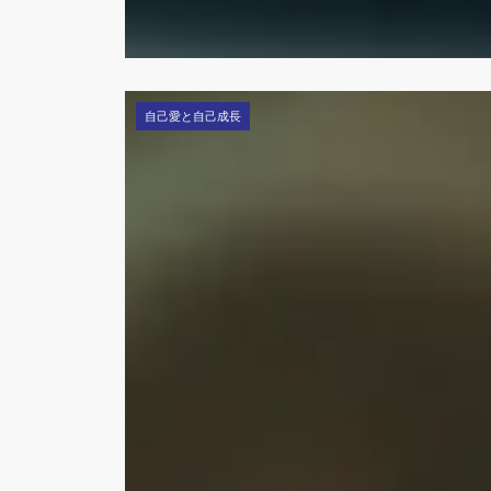
自己愛と自己成長