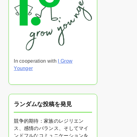
In cooperation with
I Grow
Younger
ランダムな投稿を発見
競争的期待：家族のレジリエン
ス、感情のバランス、そしてマイ
ンドフルなコミュニケーションを