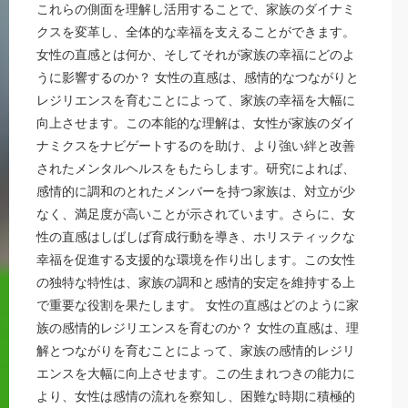
これらの側面を理解し活用することで、家族のダイナミ
クスを変革し、全体的な幸福を支えることができます。
女性の直感とは何か、そしてそれが家族の幸福にどのよ
うに影響するのか？ 女性の直感は、感情的なつながりと
レジリエンスを育むことによって、家族の幸福を大幅に
向上させます。この本能的な理解は、女性が家族のダイ
ナミクスをナビゲートするのを助け、より強い絆と改善
されたメンタルヘルスをもたらします。研究によれば、
感情的に調和のとれたメンバーを持つ家族は、対立が少
なく、満足度が高いことが示されています。さらに、女
性の直感はしばしば育成行動を導き、ホリスティックな
幸福を促進する支援的な環境を作り出します。この女性
の独特な特性は、家族の調和と感情的安定を維持する上
で重要な役割を果たします。 女性の直感はどのように家
族の感情的レジリエンスを育むのか？ 女性の直感は、理
解とつながりを育むことによって、家族の感情的レジリ
エンスを大幅に向上させます。この生まれつきの能力に
より、女性は感情の流れを察知し、困難な時期に積極的