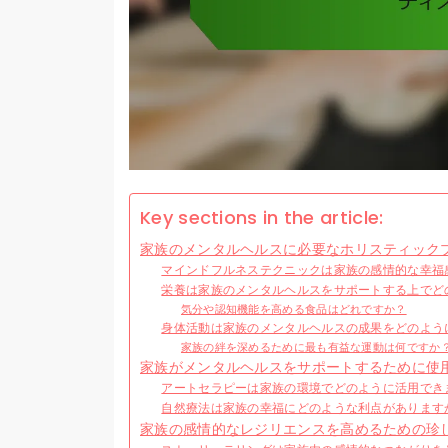
Key sections in the article:
家族のメンタルヘルスに必要なホリスティック
マインドフルネステクニックは家族の感情的な幸福
栄養は家族のメンタルヘルスをサポートする上でど
気分や認知機能を高める食品はどれですか？
身体活動は家族のメンタルヘルスの成果をどのよう
家族の絆を深めるために最も有益な運動は何ですか
家族がメンタルヘルスをサポートするために使
アートセラピーは家族の環境でどのように活用でき
自然療法は家族の幸福にどのような利点があります
家族の感情的なレジリエンスを高めるための珍