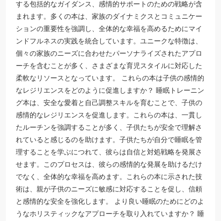
する包括的なガイダンス、感情的サポートのための戦略が含
まれます。多くの本は、家族のダイナミクスとコミュニケー
ションの重要性を強調し、全体的な幸福を高めるためにマイ
ンドフルネスの実践を統合しています。ユニークな特徴は、
個々の家族のニーズに合わせたパーソナライズされたアプロ
ーチを含むことが多く、さまざまな育児スタイルに対応した
柔軟なリソースとなっています。 これらの本は子供の感情的
なレジリエンスをどのように促進しますか？ 睡眠トレーニン
グ本は、安全な愛着と自己調整スキルを育むことで、子供の
感情的なレジリエンスを促進します。これらの本は、一貫し
たルーチンを強調することが多く、子供たちが安全で理解さ
れていると感じるのを助けます。子供たちが自分で睡眠を管
理することを学ぶにつれて、彼らは自信と対処戦略を発展さ
せます。このプロセスは、彼らの感情的な発展を助けるだけ
でなく、全体的な幸福を高めます。これらの本に示された技
術は、親が子供のニーズに敏感に対応することを促し、信頼
と感情的な安全を強化します。 より良い睡眠のためにどのよ
うなホリスティックなアプローチを取り入れていますか？ 睡