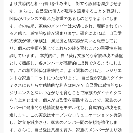
より共感的な相互作用を生み出し、対立や誤解を減少させま
す。 さらに、自己愛は個人が境界を設定することを奨励し、
関係がバランスの取れた尊重のあるものとなるようにしま
す。その結果、家族のメンバーは大切にされ、理解されてい
ると感じ、感情的な絆が深まります。研究によれば、自己愛
の実践が強い家族は、満足度と結束感が高いと報告してお
り、個人の幸福を通じてこれらの絆を育むことの重要性を強
調しています。 本質的に、自己愛は支援的な家族環境の基盤
として機能し、各メンバーが感情的に成長できるようにしま
す。この相互関係は最終的に、より調和のとれた、レジリエ
ントな家族ユニットにつながります。 自己愛が家族のダイナ
ミクスにもたらす感情的な利点は何か？ 自己愛は感情的なレ
ジリエンスと深いつながりを育むことで家族のダイナミクス
を向上させます。個人が自己愛を実践することで、家族のメ
ンバーに健康的な感情調整をモデル化し、育成的な環境を促
進します。この実践はオープンなコミュニケーションを奨励
し、対立を減少させ、家族のメンバー間の信頼を強化しま
す。さらに、自己愛は共感を育み、家族のメンバーがより効