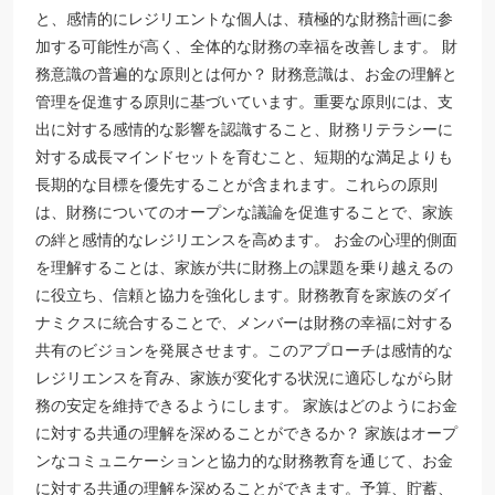
と、感情的にレジリエントな個人は、積極的な財務計画に参
加する可能性が高く、全体的な財務の幸福を改善します。 財
務意識の普遍的な原則とは何か？ 財務意識は、お金の理解と
管理を促進する原則に基づいています。重要な原則には、支
出に対する感情的な影響を認識すること、財務リテラシーに
対する成長マインドセットを育むこと、短期的な満足よりも
長期的な目標を優先することが含まれます。これらの原則
は、財務についてのオープンな議論を促進することで、家族
の絆と感情的なレジリエンスを高めます。 お金の心理的側面
を理解することは、家族が共に財務上の課題を乗り越えるの
に役立ち、信頼と協力を強化します。財務教育を家族のダイ
ナミクスに統合することで、メンバーは財務の幸福に対する
共有のビジョンを発展させます。このアプローチは感情的な
レジリエンスを育み、家族が変化する状況に適応しながら財
務の安定を維持できるようにします。 家族はどのようにお金
に対する共通の理解を深めることができるか？ 家族はオープ
ンなコミュニケーションと協力的な財務教育を通じて、お金
に対する共通の理解を深めることができます。予算、貯蓄、