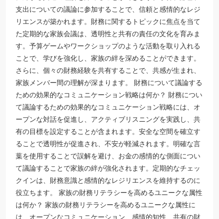
支出についての議論に参加することで、信頼と感情的なレジ
リエンスが築かれます。財務に関するトピックに焦点を当て
た定期的な家族会議は、透明性と共有の責任の文化を育みま
す。予算ゲームやワークショップのような活動を取り入れる
ことで、学びを強化し、家族の絆を深めることができます。
さらに、個々の財務経験を共有することで、共感が生まれ、
家族メンバー間の理解が深まります。 財務について議論する
ための効果的なコミュニケーション戦略は何か？ 財務につい
て議論するための効果的なコミュニケーション戦略には、オ
ープンな対話を促進し、アクティブリスニングを実践し、共
有の目標を設定することが含まれます。安全な空間を確立す
ることで透明性が促進され、不安が軽減されます。明確な言
葉を使用することで誤解を避け、お金の感情的な側面につい
て議論することで家族の絆が強化されます。定期的なチェッ
クインは、財務意識と感情的なレジリエンスを維持するのに
役立ちます。 家族の財務リテラシーを高めるユニークな属性
は何か？ 家族の財務リテラシーを高めるユニークな属性に
は、オープンなコミュニケーション、感情的知性、共有の財