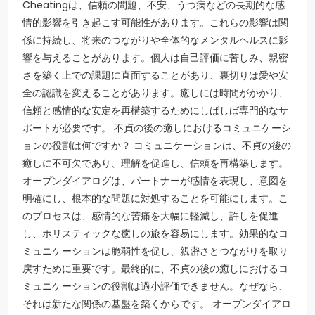
Cheatingは、信頼の問題、不安、うつ病などの長期的な感
情的影響を引き起こす可能性があります。これらの影響は関
係に持続し、将来のつながりや全体的なメンタルヘルスに影
響を与えることがあります。個人は自己評価に苦しみ、親密
さを築く上での課題に直面することがあり、裏切りは愛や安
全の認識を変えることがあります。癒しには時間がかかり、
信頼と感情的な安定を再構築するためにしばしば専門的なサ
ポートが必要です。 不貞の後の癒しにおけるコミュニケーシ
ョンの役割は何ですか？ コミュニケーションは、不貞の後の
癒しに不可欠であり、理解を促進し、信頼を再構築します。
オープンダイアログは、パートナーが感情を表現し、意図を
明確にし、根本的な問題に対処することを可能にします。こ
のプロセスは、感情的な苦痛を大幅に軽減し、許しを促進
し、ホリスティックな癒しの旅を容易にします。効果的なコ
ミュニケーションは脆弱性を促し、親密さとつながりを取り
戻すために重要です。最終的に、不貞の後の癒しにおけるコ
ミュニケーションの役割は過小評価できません。なぜなら、
それは新たな関係の基盤を築くからです。 オープンダイアロ