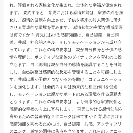
れ、評価される家族文化が生まれ、全体的な幸福が促進され
ます。 要約すると、育児における感情知能は、家族の絆を強
化し、感情的健康を向上させ、子供を将来の対人関係に備え
させる育成的な環境を育みます。 感情知能の主要な構成要素
は何ですか？ 育児における感情知能は、自己認識、自己調
整、共感、社会的スキル、そしてモチベーションから成り立
っています。これらの構成要素は、親が自分自身と子供の感
情を理解し、ポジティブな家族のダイナミクスを育むのに役
立ちます。自己認識は親が自分の感情を認識することを可能
にし、自己調整は感情的な反応を管理することを可能にしま
す。共感は親が子供とつながるのを助け、コミュニケーショ
ンを強化します。社会的スキルは効果的な相互作用を促進
し、モチベーションは親がサポートのある環境を作る原動力
となります。これらの構成要素は、より健康的な家族関係と
感情的な幸福の向上に寄与します。 育児における感情知能を
高めるための普遍的なテクニックは何ですか？ 育児における
感情知能を高めるためには、自己認識、共感、アクティブリ
スニング、感情の調整に焦点を当てます。これらのテクニッ