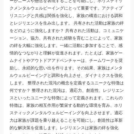
ーがニーズや懸念を表現することを可能にし、ホリスティッ
クメンタルウェルビーイングにとって重要です。アクティブ
リスニングと共感は関係を強化し、家族の構造における調和
とレジリエンスを生み出します。 共有された活動は家族の絆
をどのように強化しますか？ 共有された活動は、コミュニケ
ーション、協力、共有された経験を育むことによって、家族
の絆を大幅に強化します。一緒に活動に参加することで、感
情的なつながりと理解が促進されます。たとえば、家族ゲー
ムナイトやアウトドアアドベンチャーは、チームワークを奨
励し、永続的な思い出を作ります。その結果、家族はメンタ
ルウェルビーイングと調和を向上させ、ダイナミクスを強化
します。 整理された混沌の概念を定義するユニークな特徴は
何ですか？ 整理された混沌は、適応力、創造性、レジリエン
スといったユニークな特徴によって定義されます。これらの
特徴は、家族の相互作用が繁栄する動的な環境を育み、ホリ
スティックメンタルウェルビーイングを向上させます。適応
力は家族が課題を乗り越えることを可能にし、創造性は革新
的な解決策を促進します。レジリエンスは家族の絆を強化