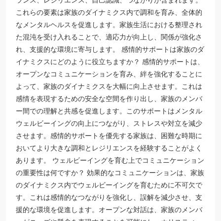
ランス、レジリエンス、自己認識、つながりが含まれます。
これらの要素は家族のダイナミクス内で調和を育み、全体的
なメンタルヘルスを促進します。家族生活における整理され
た混沌を受け入れることで、適応力が向上し、関係が強化さ
れ、支援的な環境に寄与します。 感情的サポートは家族のダ
イナミクスにどのように役立ちますか？ 感情的サポートは、
オープンなコミュニケーションを育み、絆を強化することに
よって、家族のダイナミクスを大幅に向上させます。これは
感情を表現するための安全な空間を作り出し、家族のメンバ
ー間での理解と共感を促進します。このサポートはメンタル
ウェルビーイングの向上につながり、ストレスや対立を減少
させます。感情的サポートを優先する家族は、困難な時期に
おいてより大きな調和とレジリエンスを経験することがよく
あります。 ウェルビーイングを育む上でコミュニケーション
の重要性は何ですか？ 効果的なコミュニケーションは、家族
のダイナミクス内でウェルビーイングを育むために不可欠で
す。これは感情的なつながりを強化し、誤解を減少させ、支
援的な環境を促進します。オープンな対話は、家族のメンバ