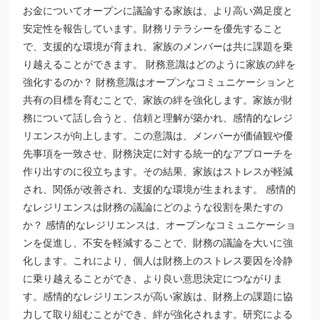
お金についてオープンに議論する家族は、より高い満足度と
安定性を報告しています。財務リテラシーを優先すること
で、支援的な環境が育まれ、家族のメンバーは共に課題を乗
り越えることができます。 財務意識はどのように家族の絆を
強化するのか？ 財務意識はオープンなコミュニケーションと
共有の目標を育むことで、家族の絆を強化します。家族が財
務について話し合うと、信頼と理解が築かれ、感情的なレジ
リエンスが向上します。この意識は、メンバーが価値観や優
先事項を一致させ、財務決定に対する統一的なアプローチを
作り出すのに役立ちます。その結果、家族はストレスが軽減
され、関係が改善され、支援的な環境が生まれます。 感情的
なレジリエンスは財務の議論にどのような役割を果たすの
か？ 感情的なレジリエンスは、オープンなコミュニケーショ
ンを促進し、不安を軽減することで、財務の議論を大いに強
化します。これにより、個人は財務上のストレス要因を冷静
に乗り越えることができ、より良い意思決定につながりま
す。感情的なレジリエンスが高い家族は、財務上の課題に協
力して取り組むことができ、絆が強化されます。研究による