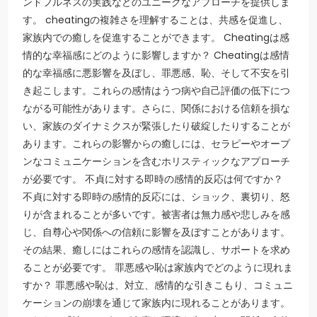
ンドフルネスの実践などのユニークなアプローチを提供しま
す。 cheatingの複雑さを理解することは、共感を促進し、
家族内での癒しを促進することができます。 Cheatingは感
情的な幸福感にどのように影響しますか？ Cheatingは感情
的な幸福感に悪影響を及ぼし、罪悪感、恥、そして不安を引
き起こします。これらの感情はうつ病や自己評価の低下につ
ながる可能性があります。さらに、関係における信頼を損な
い、家族のダイナミクスが緊張したり破綻したりすることが
あります。これらの影響からの癒しには、セラピーやオープ
ンなコミュニケーションを含むホリスティックなアプローチ
が必要です。 不貞に対する即時の感情的反応は何ですか？
不貞に対する即時の感情的反応には、ショック、裏切り、怒
りが含まれることが多いです。被害者は無力感や悲しみを感
じ、自尊心や関係への信頼に影響を及ぼすことがあります。
その結果、癒しにはこれらの感情を認識し、サポートを求め
ることが必要です。 罪悪感や恥は家族内でどのように現れま
すか？ 罪悪感や恥は、対立、感情的な引きこもり、コミュニ
ケーションの崩壊を通じて家族内に現れることがあります。