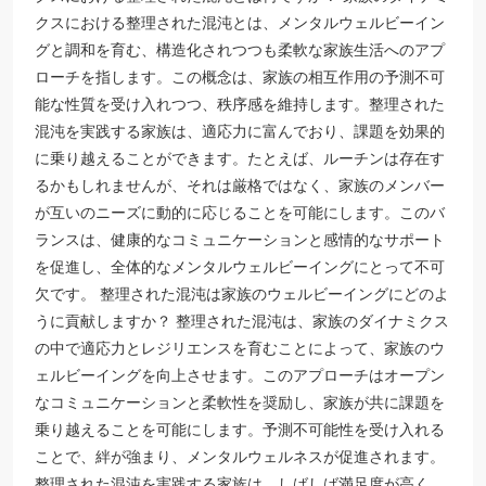
クスにおける整理された混沌とは、メンタルウェルビーイン
グと調和を育む、構造化されつつも柔軟な家族生活へのアプ
ローチを指します。この概念は、家族の相互作用の予測不可
能な性質を受け入れつつ、秩序感を維持します。整理された
混沌を実践する家族は、適応力に富んでおり、課題を効果的
に乗り越えることができます。たとえば、ルーチンは存在す
るかもしれませんが、それは厳格ではなく、家族のメンバー
が互いのニーズに動的に応じることを可能にします。このバ
ランスは、健康的なコミュニケーションと感情的なサポート
を促進し、全体的なメンタルウェルビーイングにとって不可
欠です。 整理された混沌は家族のウェルビーイングにどのよ
うに貢献しますか？ 整理された混沌は、家族のダイナミクス
の中で適応力とレジリエンスを育むことによって、家族のウ
ェルビーイングを向上させます。このアプローチはオープン
なコミュニケーションと柔軟性を奨励し、家族が共に課題を
乗り越えることを可能にします。予測不可能性を受け入れる
ことで、絆が強まり、メンタルウェルネスが促進されます。
整理された混沌を実践する家族は、しばしば満足度が高く、