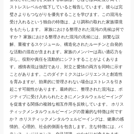
ストレスレベルが低下していると報告しています。彼らは完
璧さよりもつながりを優先することを学びます。この混沌を
受け入れるという独自の特徴は、より調和の取れた家族環境
をもたらします。 家族における整理された混沌の兆候は何で
すか？ 家族における整理された混沌の兆候には、頻繁な誤
解、重複するスケジュール、構造化されたルーチンと自発的
な活動の混在が含まれます。家族のメンバーは高い適応力を
示し、役割や責任を流動的にシフトすることがよくありま
す。感情表現は強烈であり、対立と愛情の両方を同時に示す
ことがあります。このダイナミクスはレジリエンスと創造性
を育みますが、効果的に管理されない場合はストレスを引き
起こす可能性があります。最終的に、整理された混沌は、ポ
ジティブに受け入れられたときにメンタルウェルビーイング
を促進する関係の複雑な相互作用を反映しています。 ホリス
ティックメンタルウェルビーイングの普遍的な特徴は何です
か？ ホリスティックメンタルウェルビーイングは、健康の感
情的、心理的、社会的側面を包含します。主な特徴には、バ