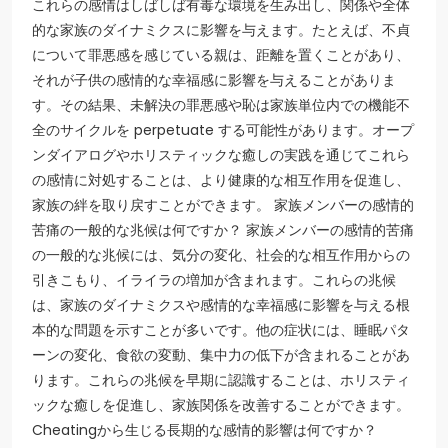
これらの感情はしばしば有毒な環境を生み出し、関係や全体
的な家族のダイナミクスに影響を与えます。たとえば、不貞
について罪悪感を感じている親は、距離を置くことがあり、
それが子供の感情的な幸福感に影響を与えることがありま
す。その結果、未解決の罪悪感や恥は家族単位内での機能不
全のサイクルを perpetuate する可能性があります。オープ
ンダイアログやホリスティックな癒しの実践を通じてこれら
の感情に対処することは、より健康的な相互作用を促進し、
家族の絆を取り戻すことができます。 家族メンバーの感情的
苦痛の一般的な兆候は何ですか？ 家族メンバーの感情的苦痛
の一般的な兆候には、気分の変化、社会的な相互作用からの
引きこもり、イライラの増加が含まれます。これらの兆候
は、家族のダイナミクスや感情的な幸福感に影響を与える根
本的な問題を示すことが多いです。他の症状には、睡眠パタ
ーンの変化、食欲の変動、集中力の低下が含まれることがあ
ります。これらの兆候を早期に認識することは、ホリスティ
ックな癒しを促進し、家族関係を改善することができます。
Cheatingから生じる長期的な感情的影響は何ですか？