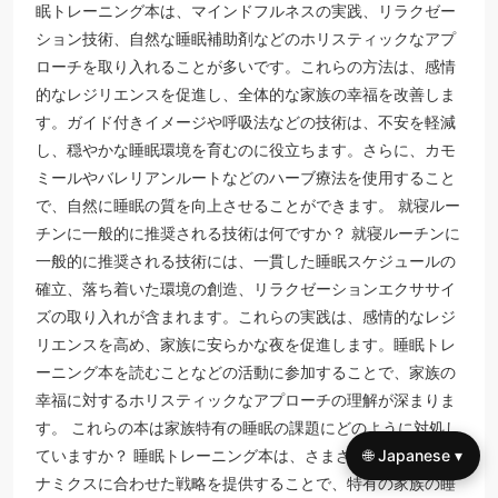
眠トレーニング本は、マインドフルネスの実践、リラクゼー
ション技術、自然な睡眠補助剤などのホリスティックなアプ
ローチを取り入れることが多いです。これらの方法は、感情
的なレジリエンスを促進し、全体的な家族の幸福を改善しま
す。ガイド付きイメージや呼吸法などの技術は、不安を軽減
し、穏やかな睡眠環境を育むのに役立ちます。さらに、カモ
ミールやバレリアンルートなどのハーブ療法を使用すること
で、自然に睡眠の質を向上させることができます。 就寝ルー
チンに一般的に推奨される技術は何ですか？ 就寝ルーチンに
一般的に推奨される技術には、一貫した睡眠スケジュールの
確立、落ち着いた環境の創造、リラクゼーションエクササイ
ズの取り入れが含まれます。これらの実践は、感情的なレジ
リエンスを高め、家族に安らかな夜を促進します。睡眠トレ
ーニング本を読むことなどの活動に参加することで、家族の
幸福に対するホリスティックなアプローチの理解が深まりま
す。 これらの本は家族特有の睡眠の課題にどのように対処し
ていますか？ 睡眠トレーニング本は、さまざまな家族のダイ
🌐 Japanese ▾
ナミクスに合わせた戦略を提供することで、特有の家族の睡