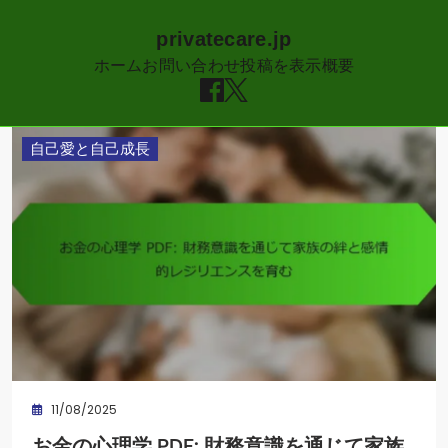
privatecare.jp
ホーム
お問い合わせ
投稿を表示
概要
Skip
自己愛と自己成長
to
content
11/08/2025
お金の心理学 PDF: 財務意識を通じて家族