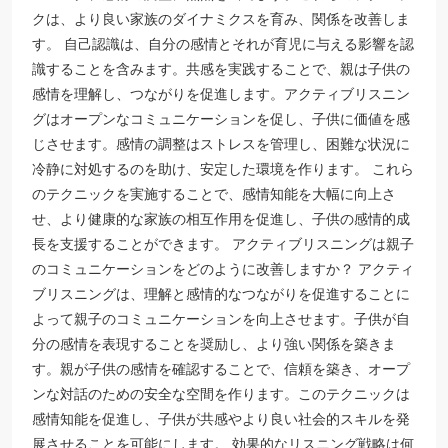
クは、より良い家族のダイナミクスを育み、関係を改善しま
す。 自己認識は、自分の感情とそれが育児に与える影響を認
識することを含みます。共感を実践することで、親は子供の
感情を理解し、つながりを促進します。アクティブリスニン
グはオープンなコミュニケーションを促し、子供に価値を感
じさせます。感情の調整はストレスを管理し、困難な状況に
冷静に対処するのを助け、安定した環境を作ります。 これら
のテクニックを実施することで、感情知能を大幅に向上さ
せ、より健康的な家族の相互作用を促進し、子供の感情的成
長を支援することができます。 アクティブリスニングは親子
のコミュニケーションをどのように改善しますか？ アクティ
ブリスニングは、理解と感情的なつながりを促進することに
よって親子のコミュニケーションを向上させます。子供が自
分の感情を表現することを奨励し、より強い関係を築きま
す。親が子供の感情を確認することで、信頼を築き、オープ
ンな対話のための安全な空間を作ります。このテクニックは
感情知能を促進し、子供が共感やより良い社会的スキルを発
展させることを可能にします。 効果的なリスニング戦略は何