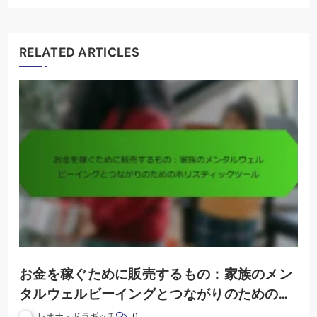
RELATED ARTICLES
お金を稼ぐために販売するもの：家族のメン
タルウェルビーイングとつながりのためのホ
リスティックツール
レオナ・ドラギッチ
0