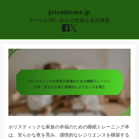
privatecare.jp
ホーム
お問い合わせ
投稿を表示
概要
Skip
to
content
ホリスティックな家族の幸福のための睡眠トレーニング本
は、安らかな夜を育み、感情的なレジリエンスを構築する