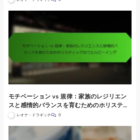
モチベーション vs 規律：家族のレジリエン
スと感情的バランスを育むためのホリスティ
ックなウェルビーイング
レオナ・ドラギッチ
0