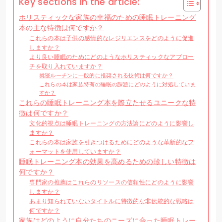
Key sections in the article:
ホリスティックな家族の幸福のための睡眠トレーニング
本の主な特徴は何ですか？
これらの本は子供の感情的なレジリエンスをどのように促進
しますか？
より良い睡眠のためにどのようなホリスティックなアプロー
チを取り入れていますか？
就寝ルーチンに一般的に推奨される技術は何ですか？
これらの本は家族特有の睡眠の課題にどのように対処していま
すか？
これらの睡眠トレーニング本を際立たせるユニークな特
徴は何ですか？
文化的視点は睡眠トレーニングの方法論にどのように影響し
ますか？
これらの本は家族を引きつけるためにどのような革新的なフ
ォーマットを使用していますか？
睡眠トレーニング本の効果を高めるための珍しい特徴は
何ですか？
専門家の推薦はこれらのリソースの信頼性にどのように影響
しますか？
あまり知られていないタイトルに特徴的な非伝統的な戦略は
何ですか？
家族はどのように自分たちのニーズに合った睡眠トレー