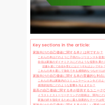
Key sections in the article:
家族向けの自己価値に関する本とは何ですか？
これらの本はどのように子供のレジリエンスを促進
自信は家族のダイナミクスにどのような役割を果た
読書を通じて自信を育むにはどうすればよいですか
これらの本を通じて強化できる感情的なつながりは
家族向けの自己価値に関する本の普遍的な利点
これらの本は家族内のコミュニケーションをどのよ
感情的知性にどのような影響を与えますか？
最高の自己価値に関する本が提供するユニーク
イラストとストーリーテリングの技術は、関与にど
家族の絆を強化するために最も効果的なテーマは何
家族向けの自己価値に関する本の珍しい属性は