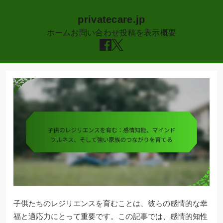
privatecare.jp
ホーム
お問い合わせ
投稿を表示
概要
Skip
to
content
子供たちのレジリエンスを育むことは、彼らの感情的な幸
福と適応力にとって重要です。この記事では、感情的知性