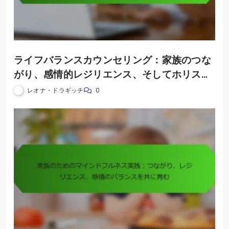
ライフバランスカウンセリング：家族のつな
がり、感情的レジリエンス、そしてホリステ
ィックな調和を育む
レオナ・ドラギッチ
0