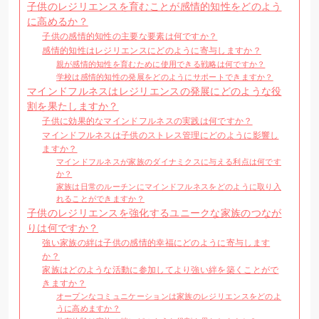
子供のレジリエンスを育むことが感情的知性をどのよう
に高めるか？
子供の感情的知性の主要な要素は何ですか？
感情的知性はレジリエンスにどのように寄与しますか？
親が感情的知性を育むために使用できる戦略は何ですか？
学校は感情的知性の発展をどのようにサポートできますか？
マインドフルネスはレジリエンスの発展にどのような役
割を果たしますか？
子供に効果的なマインドフルネスの実践は何ですか？
マインドフルネスは子供のストレス管理にどのように影響し
ますか？
マインドフルネスが家族のダイナミクスに与える利点は何です
か？
家族は日常のルーチンにマインドフルネスをどのように取り入
れることができますか？
子供のレジリエンスを強化するユニークな家族のつなが
りは何ですか？
強い家族の絆は子供の感情的幸福にどのように寄与します
か？
家族はどのような活動に参加してより強い絆を築くことがで
きますか？
オープンなコミュニケーションは家族のレジリエンスをどのよ
うに高めますか？