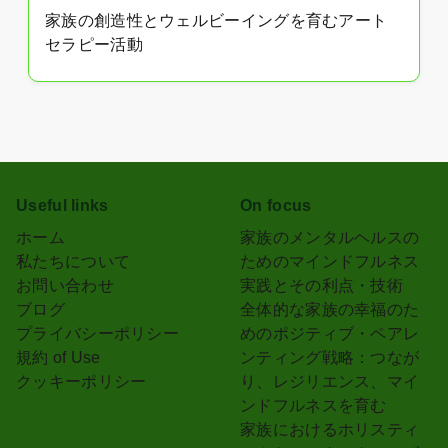
家族の創造性とウェルビーイングを育むアート
セラピー活動
Useful links
On focus
ホーム
家族のメンタルヘルスの
私たちについて
ためのマインドフルネス
お問い合わせ
実践とその利点・技術
ブログ
全体的な家族の幸福のた
プライバシーポリシー
めのポジティブ・ペアレ
規約 of Use
ンティング戦略：つなが
クッキーポリシー
り、レジリエンス、マイ
ンドフルネスを育む
家族におけるホリスティ