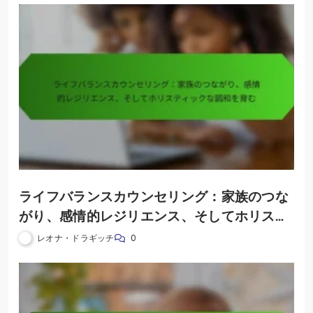
ライフバランスカウンセリング：家族のつな
がり、感情的レジリエンス、そしてホリステ
ィックな調和を育む
レオナ・ドラギッチ
0