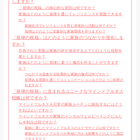
しますか？
「規律の祝福」の核心的な原則は何ですか？
家族はどのように規律を通じてレジリエンスを実践できます
か？
家族生活でレジリエンスを育む具体的な活動は何ですか？
規律はどのように支援的な家族環境を作りますか？
「規律の祝福」はどのように家族のつながりを強化しま
すか？
共有された実践は家族の絆を強化する上でどのような役割を
果たしますか？
家族はどのように規律に基づく儀式を作ることができます
か？
つながりを促進する効果的な家族の儀式は何ですか？
規律ある実践を通じてコミュニケーションはどのように改善さ
れますか？
「規律の祝福」に含まれるユニークなマインドフルネス
戦略は何ですか？
マインドフルネスを日常の家族ルーチンに統合するにはどう
すればよいですか？
マインドフルネスが家族のメンタルウェルビーイングにもた
らす利点は何ですか？
家族に適したマインドフルネスのエクササイズは何ですか？
家族はマインドフルネスが幸福に与える影響をどのように測定
できますか？