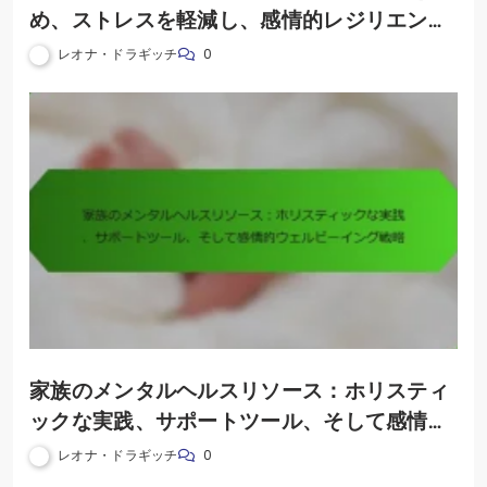
め、ストレスを軽減し、感情的レジリエンス
を高める
レオナ・ドラギッチ
0
家族のメンタルヘルスリソース：ホリスティ
ックな実践、サポートツール、そして感情的
ウェルビーイング戦略
レオナ・ドラギッチ
0