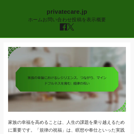
privatecare.jp
ホーム
お問い合わせ
投稿を表示
概要
Skip
to
content
家族の幸福を高めることは、人生の課題を乗り越えるため
に重要です。「規律の祝福」は、瞑想や奉仕といった実践